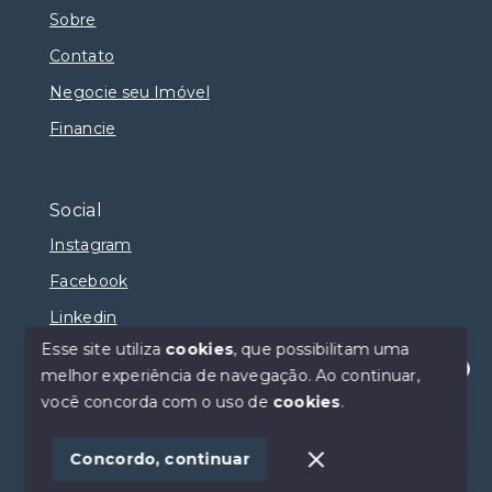
Sobre
Contato
Negocie seu Imóvel
Financie
Social
Instagram
Facebook
Linkedin
Esse site utiliza
cookies
, que possibilitam uma
melhor experiência de navegação.
Ao continuar,
Olá! Estamos disponíveis para te ajudar.
você concorda com o uso de
cookies
.
© Copyright 2026 - Selma Sumaya Corretora - Todos
os direitos reservados
Concordo, continuar
SITE PARA IMOBILIARIA