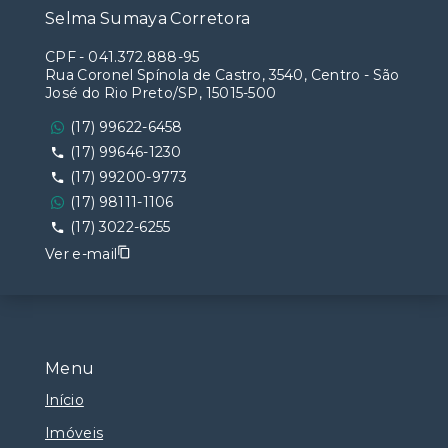
Selma Sumaya Corretora
CPF
-
041.372.888-95
Rua Coronel Spínola de Castro, 3540, Centro - São
José do Rio Preto/SP, 15015-500
(17) 99622-6458
(17) 99646-1230
(17) 99200-9773
(17) 98111-1106
(17) 3022-6255
Ver e-mail
Menu
Início
Imóveis