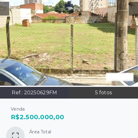
Ref.:
20250629FM
5
fotos
Venda
R$2.500.000,00
Área Total