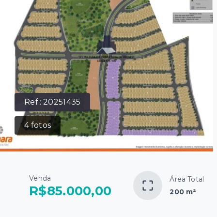
Ref.:
20251435
4
fotos
Venda
Área Total
R$85.000,00
200 m²