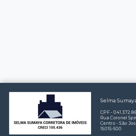
Selma Sumaya
CPF
-
041.372.8
Rua Coronel Spín
Centro - São Jos
15015-500