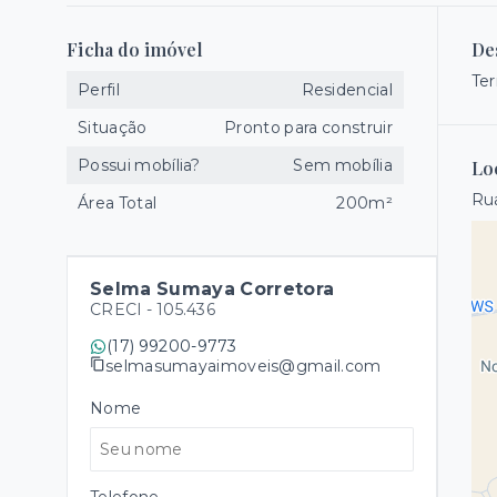
Ficha do imóvel
De
Ter
Perfil
Residencial
Situação
Pronto para construir
Possui mobília?
Sem mobília
Lo
Rua
Área Total
200m²
Selma Sumaya Corretora
CRECI -
105.436
(17) 99200-9773
selmasumayaimoveis@gmail.com
Nome