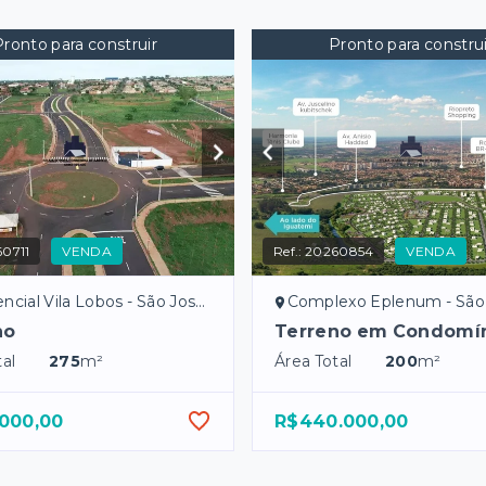
Pronto para construir
Pronto para construi
0711
VENDA
Ref.:
20260854
VENDA
al Vila Lobos - São José do Rio Preto/SP
Complexo Eplenum - São José do Rio 
no
Terreno em Condomí
al
275
m²
Área Total
200
m²
.000,00
R$440.000,00