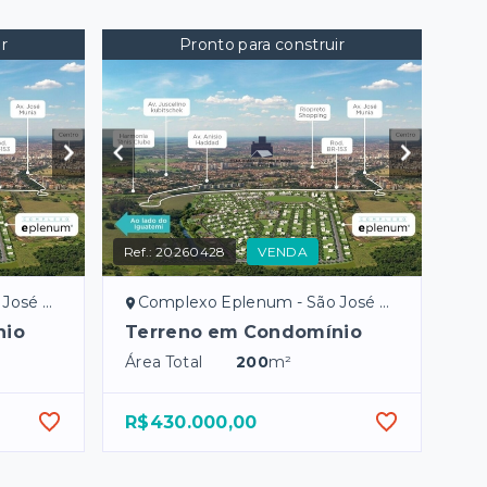
r
Pronto para construir
Ref.:
20260428
VENDA
Preto/SP
Complexo Eplenum - São José do Rio Preto/SP
nio
Terreno em Condomínio
Área Total
200
m²
R$430.000,00