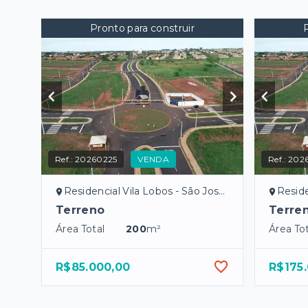
Pronto para construir
Ref.:
20260225
VENDA
Ref.:
2026
Residencial Vila Lobos - São José do Rio Preto/SP
Residenci
Terreno
Terre
Área Total
200
m²
Área Tot
R$85.000,00
R$175