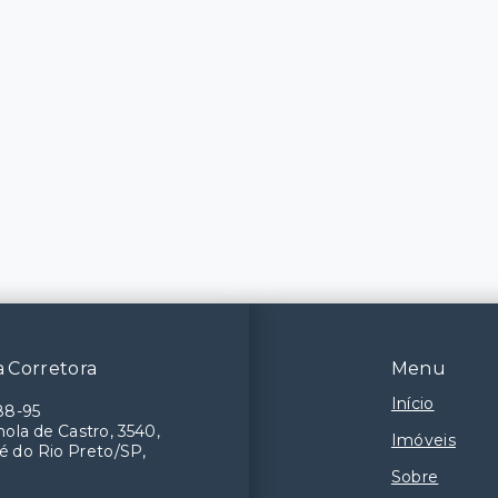
 Corretora
Menu
Início
88-95
ola de Castro, 3540,
Imóveis
é do Rio Preto/SP,
Sobre