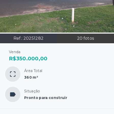
Ref.:
20251282
20
fotos
Venda
R$350.000,00
Área Total
360 m²
Situação
Pronto para construir