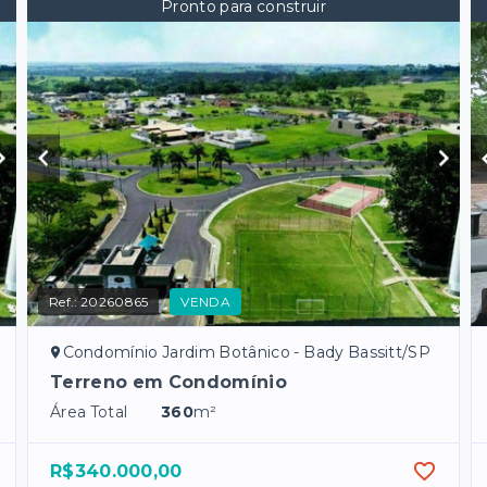
Pronto para construir
Ref.:
20260865
VENDA
Condomínio Jardim Botânico - Bady Bassitt/SP
Terreno em Condomínio
Área Total
360
m²
R$340.000,00