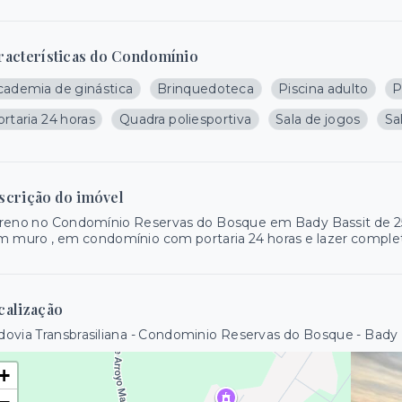
racterísticas do Condomínio
cademia de ginástica
Brinquedoteca
Piscina adulto
P
rtaria 24 horas
Quadra poliesportiva
Sala de jogos
Sa
scrição do imóvel
reno no Condomínio Reservas do Bosque em Bady Bassit de 250 
 muro , em condomínio com portaria 24 horas e lazer complet
calização
ovia Transbrasiliana - Condominio Reservas do Bosque - Bady
+