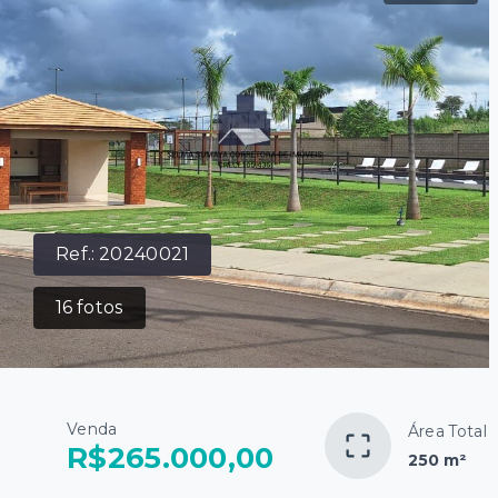
Ref.:
20240021
16
fotos
Venda
Área Total
R$265.000,00
250 m²