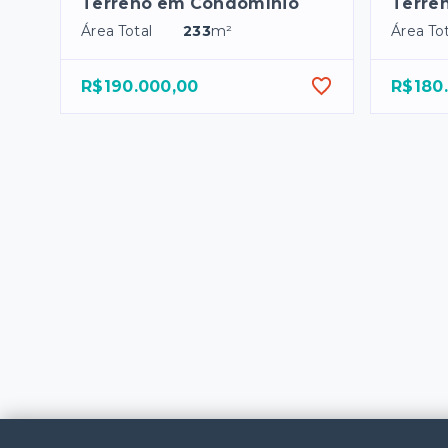
Terreno em Condomínio
Terre
Área Total
233
m²
Área Tot
R$190.000,00
R$180