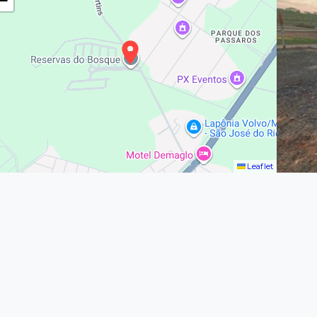
−
Leaflet