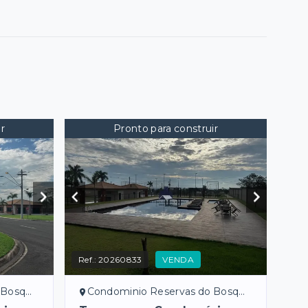
r
Pronto para construir
Ref.:
20260833
VENDA
ssitt/SP
Condominio Reservas do Bosque - Bady Bassitt/SP