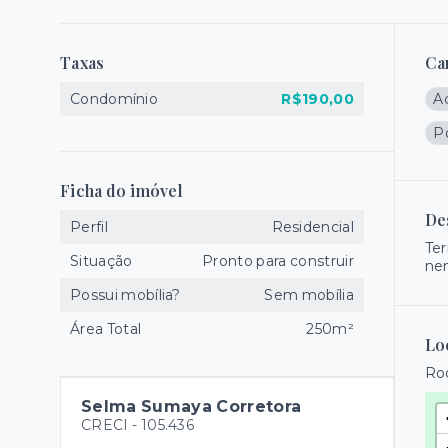
Taxas
Ca
Condomínio
R$190,00
A
Po
Ficha do imóvel
De
Perfil
Residencial
Ter
Situação
Pronto para construir
nem
Possui mobília?
Sem mobília
Área Total
250m²
Lo
Rod
Selma Sumaya Corretora
CRECI -
105.436