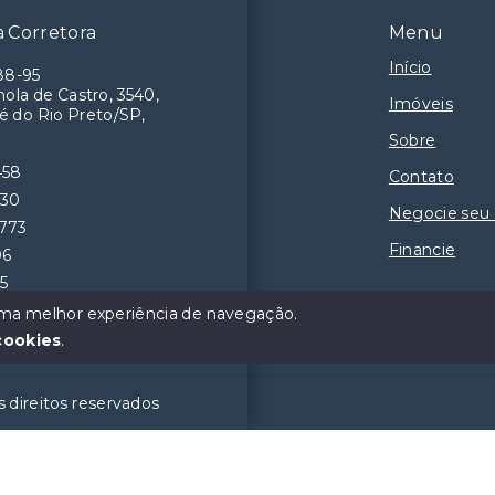
 Corretora
Menu
Início
88-95
ola de Castro, 3540,
Imóveis
é do Rio Preto/SP,
Sobre
458
Contato
230
Negocie seu
9773
Financie
06
55
 uma melhor experiência de navegação.
cookies
.
 direitos reservados