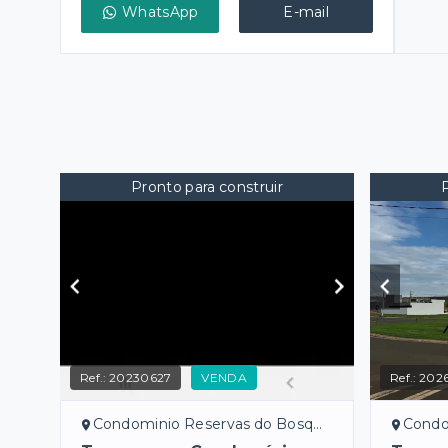
WhatsApp
E-mail
Pronto para construir
Ref.:
20230627
VENDA
Ref.:
202
Condominio Reservas do Bosque - Bady Bassitt/SP
Condomini