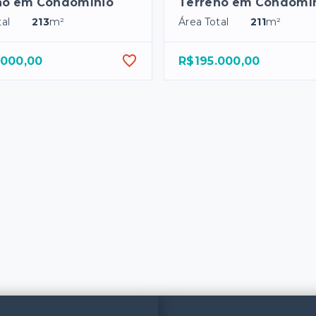
no em Condomínio
Terreno em Condomí
al
213
m²
Área Total
211
m²
.000,00
R$195.000,00