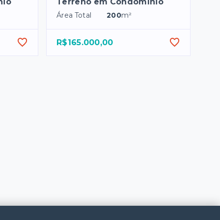
nio
Terreno em Condomínio
Área Total
200
m²
R$165.000,00