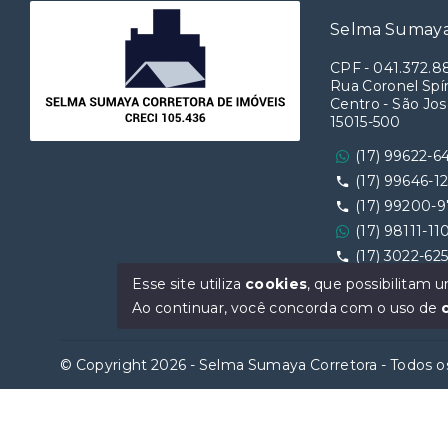
Selma Sumaya
CPF
-
041.372.8
Rua Coronel Spín
Centro - São Jos
15015-500
(17) 99622-6
(17) 99646-1
(17) 99200-
(17) 98111-11
(17) 3022-62
Ver e-mail
Esse site utiliza
cookies
, que possibilitam
Ao continuar, você concorda com o uso de
© Copyright 2026 - Selma Sumaya Corretora - Todos os