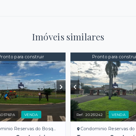
Imóveis similares
Pronto para construir
Pronto para construi
60576PA
VENDA
Ref.:
20251242
VENDA
o Reservas do Bosque - Bady Bassitt/SP
Condominio Reservas do Bosque - Bady Ba