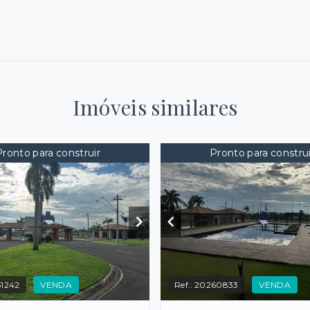
Imóveis similares
Pronto para construir
Pronto para construi
1242
VENDA
Ref.:
20260833
VENDA