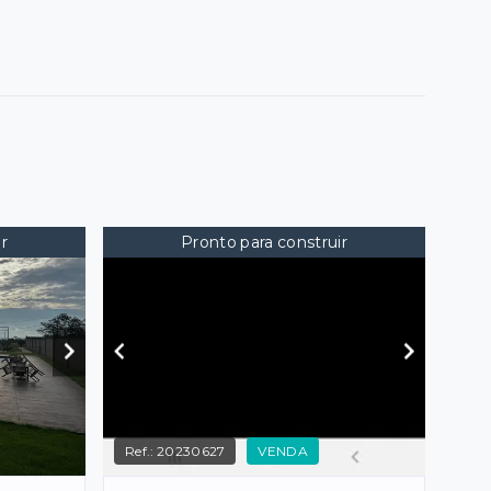
r
Pronto para construir
Ref.:
20230627
VENDA