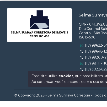
Selma Sumaya
CPF
-
041.372.8
Rua Coronel Spín
Centro - São Jos
15015-500
(17) 99622-6
(17) 99646-1
(17) 99200-
(17) 98111-11
(17) 3022-62
Ver e-mail
Esse site utiliza
cookies
, que possibilitam
Ao continuar, você concorda com o uso de
© Copyright 2026 - Selma Sumaya Corretora - Todos os