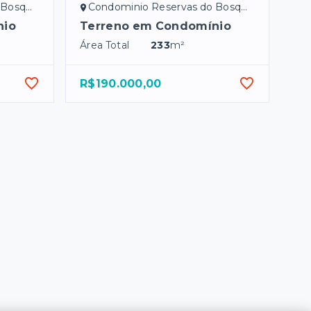
ssitt/SP
Condominio Reservas do Bosque - Bady Bassitt/SP
nio
Terreno em Condomínio
Área Total
233
m²
R$190.000,00