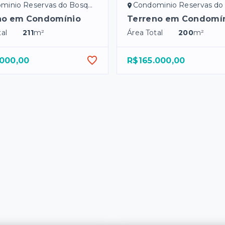
o Reservas do Bosque - Bady Bassitt/SP
Condominio Reservas do Bosque - Bady Ba
no em Condomínio
Terreno em Condomí
al
211
m²
Área Total
200
m²
.000,00
R$165.000,00