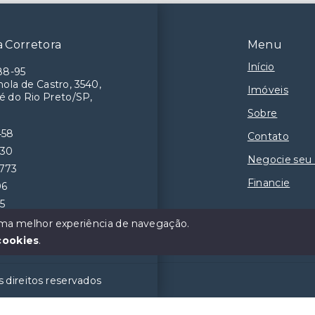
 Corretora
Menu
Início
88-95
ola de Castro, 3540,
Imóveis
é do Rio Preto/SP,
Sobre
458
Contato
230
Negocie seu
9773
Financie
06
55
 uma melhor experiência de navegação.
cookies
.
 direitos reservados