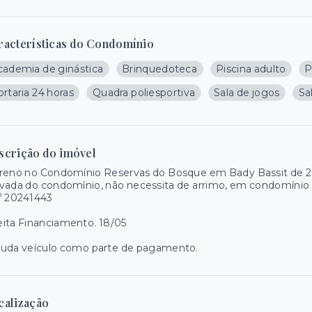
racterísticas do Condomínio
cademia de ginástica
Brinquedoteca
Piscina adulto
P
rtaria 24 horas
Quadra poliesportiva
Sala de jogos
Sa
scrição do imóvel
reno no Condomínio Reservas do Bosque em Bady Bassit de 200
vada do condomínio, não necessita de arrimo, em condomínio c
f 20241443
ita Financiamento. 18/05
tuda veículo como parte de pagamento.
calização