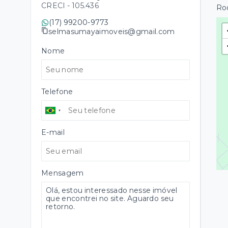
CRECI -
105.436
Rod
(17) 99200-9773
selmasumayaimoveis@gmail.com
Nome
Telefone
E-mail
Mensagem