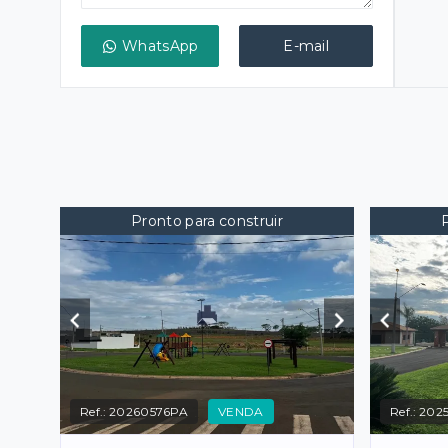
WhatsApp
E-mail
Pronto para construir
Ref.:
20260576PA
VENDA
Ref.:
2025