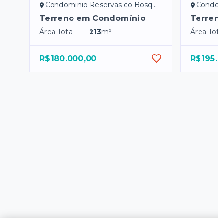
Condominio Reservas do Bosque - Bady Bassitt/SP
Condomini
Terreno em Condomínio
Terre
Área Total
213
m²
Área Tot
R$180.000,00
R$195