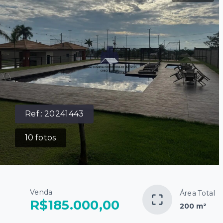
Ref.:
20241443
10
fotos
Venda
Área Total
R$185.000,00
200 m²