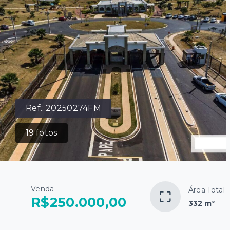
Ref.:
20250274FM
19
fotos
Venda
Área Total
R$250.000,00
332 m²