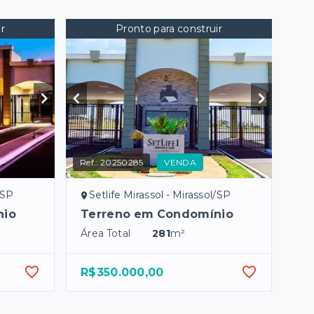
r
Pronto para construir
Ref.:
20250285
VENDA
/SP
Setlife Mirassol - Mirassol/SP
nio
Terreno em Condomínio
Área Total
281
m²
R$350.000,00