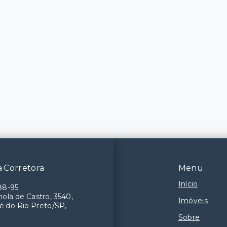
 Corretora
Menu
Início
88-95
ola de Castro, 3540,
Imóveis
é do Rio Preto/SP,
Sobre