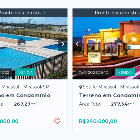
Pronto para construir
Pronto para construi
51022
VENDA
Ref.:
20260840
VENDA
e Mirassol - Mirassol/SP
Setlife Mirassol - Mirassol
no em Condomínio
Terreno em Condomí
al
267,27
m²
Área Total
277,54
m²
.000,00
R$240.000,00