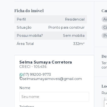
Ficha do imóvel
Ca
Perfil
Residencial
A
Situação
Pronto para construir
C
Possui mobília?
Sem mobília
Po
Área Total
332m²
De
Selma Sumaya Corretora
Ter
CRECI -
105.436
com
(17) 99200-9773
selmasumayaimoveis@gmail.com
Lo
Nome
Rua