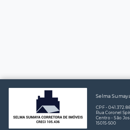
Selma Sumaya
CPF
-
041.372.8
Rua Coronel Spín
Centro - São Jos
15015-500