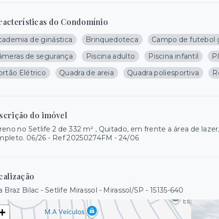
racterísticas do Condomínio
cademia de ginástica
Brinquedoteca
Campo de futebol
âmeras de segurança
Piscina adulto
Piscina infantil
P
rtão Elétrico
Quadra de areia
Quadra poliesportiva
R
scrição do imóvel
reno no Setlife 2 de 332 m² , Quitado, em frente a área de laz
pleto. 06/26 - Ref 20250274FM - 24/06
calização
 Braz Bilac - Setlife Mirassol - Mirassol/SP
- 15135-640
+