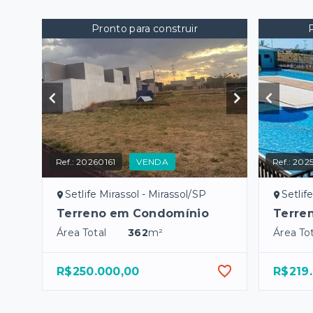
Pronto para construir
Ref.:
20260161
VENDA
Ref.:
202
Setlife Mirassol - Mirassol/SP
Setlif
Terreno em Condomínio
Terre
Área Total
362
m²
Área Tot
R$250.000,00
R$219