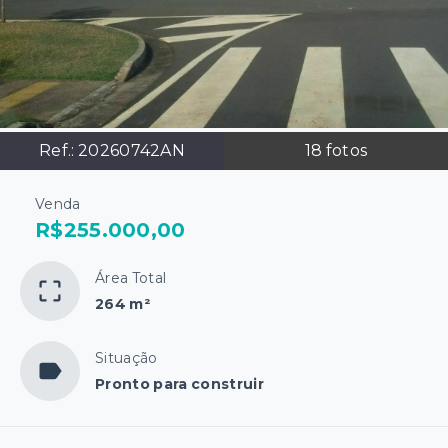
Ref.:
20260742AN
18
fotos
Venda
R$255.000,00
Área Total
264 m²
Situação
Pronto para construir