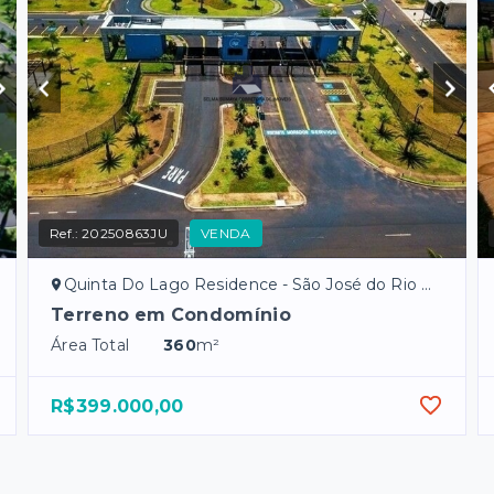
Ref.:
20250863JU
VENDA
Quinta Do Lago Residence - São José do Rio Preto/SP
Terreno em Condomínio
Área Total
360
m²
R$399.000,00