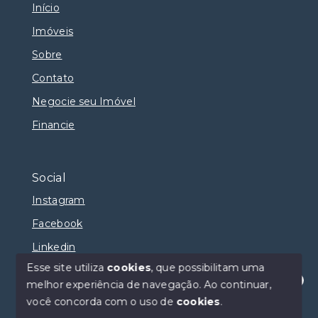
Início
Imóveis
Sobre
Contato
Negocie seu Imóvel
Financie
Social
Instagram
Facebook
Linkedin
Esse site utiliza
cookies
, que possibilitam uma
melhor experiência de navegação.
Ao continuar,
Olá! Estamos disponíveis para te ajudar.
você concorda com o uso de
cookies
.
© Copyright 2026 - Selma Sumaya Corretora - Todos
os direitos reservados