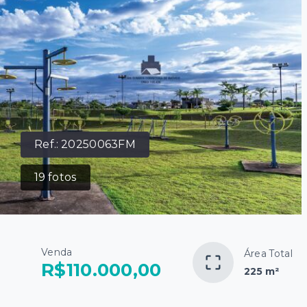
Ref.:
20250063FM
19
fotos
Venda
Área Total
R$110.000,00
225 m²