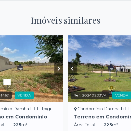
Imóveis similares
41467
VENDA
Ref.:
20240203VA
VENDA
ínio Damha Fit I - Ipiguá/SP
Condomínio Damha Fit I - Ip
no em Condomínio
Terreno em Condomí
al
225
m²
Área Total
225
m²