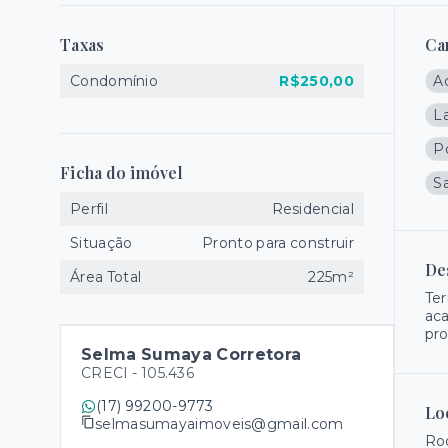
Taxas
Ca
Condomínio
R$250,00
A
L
Po
Ficha do imóvel
Sa
Perfil
Residencial
Situação
Pronto para construir
De
Área Total
225m²
Ter
aca
pro
Selma Sumaya Corretora
CRECI -
105.436
(17) 99200-9773
Lo
selmasumayaimoveis@gmail.com
Rod