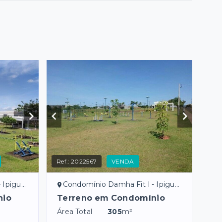
Ref.:
2022567
VENDA
iguá/SP
Condomínio Damha Fit I - Ipiguá/SP
nio
Terreno em Condomínio
Área Total
305
m²