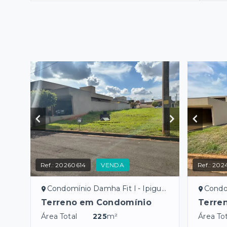
Ref.:
20260614
VENDA
Ref.:
202
Condomínio Damha Fit I - Ipiguá/SP
Condom
Terreno em Condomínio
Terre
Área Total
225
m²
Área Tot