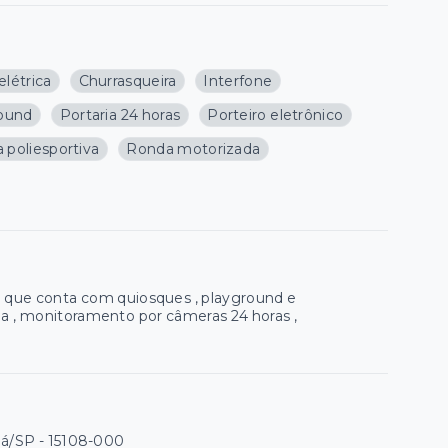
elétrica
Churrasqueira
Interfone
ound
Portaria 24 horas
Porteiro eletrônico
 poliesportiva
Ronda motorizada
 que conta com quiosques , playground e
eia , monitoramento por câmeras 24 horas ,
uá/SP
- 15108-000