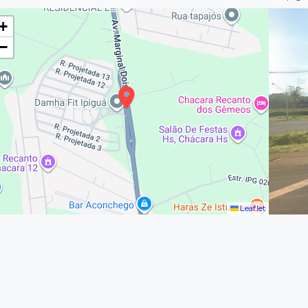
+
−
Leaflet