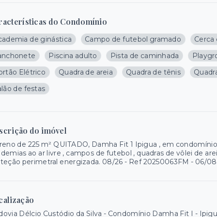
racterísticas do Condomínio
cademia de ginástica
Campo de futebol gramado
Cerca 
anchonete
Piscina adulto
Pista de caminhada
Playgr
rtão Elétrico
Quadra de areia
Quadra de tênis
Quadra
lão de festas
scrição do imóvel
reno de 225 m² QUITADO, Damha Fit 1 Ipigua , em condomínio
demias ao ar livre , campos de futebol , quadras de vôlei de ar
teção perimetral energizada. 08/26 - Ref 20250063FM - 06/08
calização
ovia Délcio Custódio da Silva - Condomínio Damha Fit I - Ipig