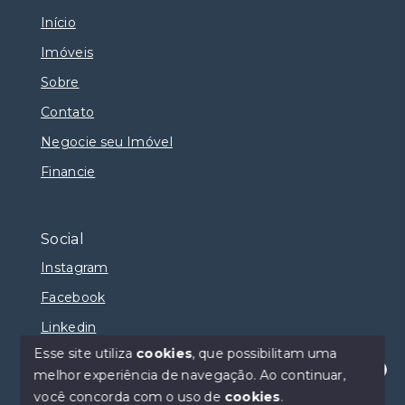
Início
Imóveis
Sobre
Contato
Negocie seu Imóvel
Financie
Social
Instagram
Facebook
Linkedin
Esse site utiliza
cookies
, que possibilitam uma
melhor experiência de navegação.
Ao continuar,
Olá! Estamos disponíveis para te ajudar.
você concorda com o uso de
cookies
.
© Copyright 2026 - Selma Sumaya Corretora - Todos