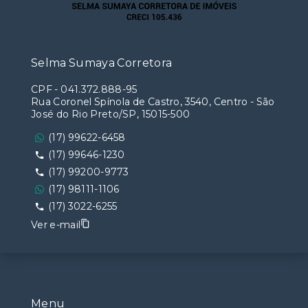
Selma Sumaya Corretora
CPF
-
041.372.888-95
Rua Coronel Spínola de Castro, 3540, Centro - São
José do Rio Preto/SP, 15015-500
(17) 99622-6458
(17) 99646-1230
(17) 99200-9773
(17) 98111-1106
(17) 3022-6255
Ver e-mail
Menu