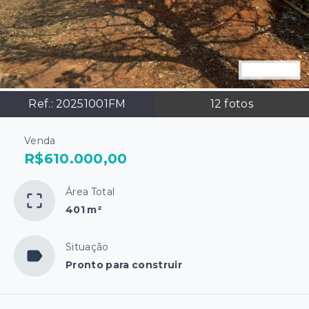
Ref.:
20251001FM
12
fotos
Venda
R$610.000,00
Área Total
401 m²
Situação
Pronto para construir