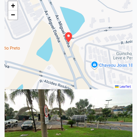
+
−
Leaflet