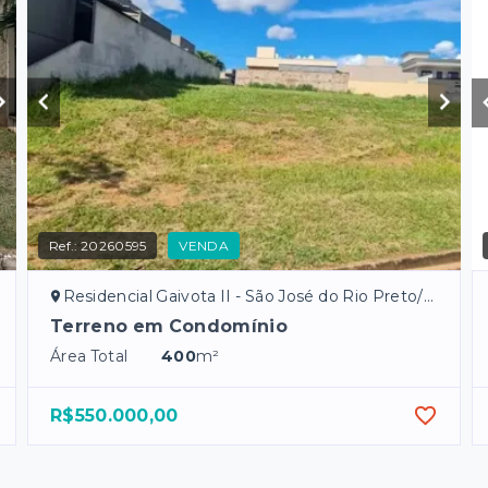
Ref.:
20260595
VENDA
Residencial Gaivota II - São José do Rio Preto/SP
Terreno em Condomínio
Área Total
400
m²
R$550.000,00