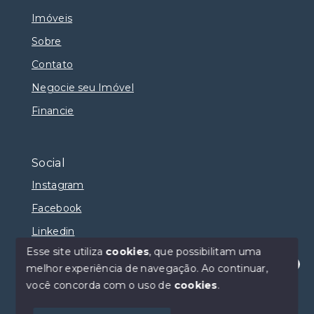
Imóveis
Sobre
Contato
Negocie seu Imóvel
Financie
Social
Instagram
Facebook
Linkedin
Esse site utiliza
cookies
, que possibilitam uma
melhor experiência de navegação.
Ao continuar,
Olá! Estamos disponíveis para te ajudar.
você concorda com o uso de
cookies
.
© Copyright 2026 - Selma Sumaya Corretora - Todos
os direitos reservados