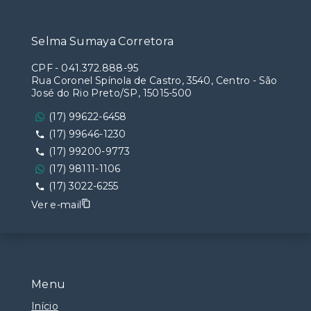
Selma Sumaya Corretora
CPF
-
041.372.888-95
Rua Coronel Spínola de Castro, 3540, Centro - São
José do Rio Preto/SP, 15015-500
(17) 99622-6458
(17) 99646-1230
(17) 99200-9773
(17) 98111-1106
(17) 3022-6255
Ver e-mail
Menu
Início