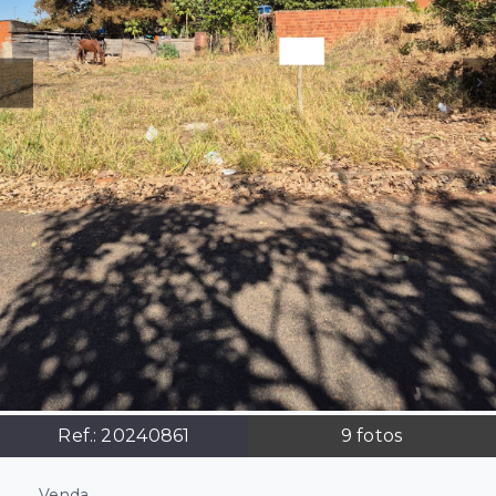
Ref.:
20240861
9
fotos
Venda